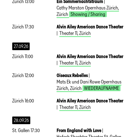
Zürich
13:00
Ein Sommernachtstraum
|
Cathy Marston
Opernhaus Zürich
,
Zürich
Showing / Sharing
Zürich
17:30
Alvin Ailey American Dance Theater
|
Theater 11
,
Zürich
27.09.26
Zürich
11:00
Alvin Ailey American Dance Theater
|
Theater 11
,
Zürich
Zürich
12:00
Oiseaux Rebelles
|
Mats Ek und Dani Rowe
Opernhaus
Zürich
,
Zürich
WIEDERAUFNAHME
Zürich
16:00
Alvin Ailey American Dance Theater
|
Theater 11
,
Zürich
28.09.26
St. Gallen
17:30
From England with Love
|
Hofesh Shechter
Theater St. Gallen
,