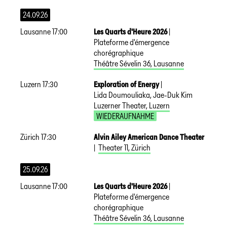
24.09.26
Lausanne
17:00
Les Quarts d'Heure 2026
|
Plateforme d'émergence
chorégraphique
Théâtre Sévelin 36
,
Lausanne
Luzern
17:30
Exploration of Energy
|
Lida Doumouliaka, Jae-Duk Kim
Luzerner Theater
,
Luzern
WIEDERAUFNAHME
Zürich
17:30
Alvin Ailey American Dance Theater
|
Theater 11
,
Zürich
25.09.26
Lausanne
17:00
Les Quarts d'Heure 2026
|
Plateforme d'émergence
chorégraphique
Théâtre Sévelin 36
,
Lausanne