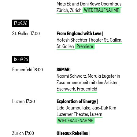
Mats Ek und Dani Rowe
Opernhaus
Zürich
,
Zürich
WIEDERAUFNAHME
17.09.26
St. Gallen
17:00
From England with Love
|
Hofesh Shechter
Theater St. Gallen
,
St. Gallen
Premiere
18.09.26
Frauenfeld
18:00
SAMAR
|
Naomi Schwarz, Marula Eugster in
Zusammenarbeit mit den Artisten
Eisenwerk
,
Frauenfeld
Luzern
17:30
Exploration of Energy
|
Lida Doumouliaka, Jae-Duk Kim
Luzerner Theater
,
Luzern
WIEDERAUFNAHME
Zürich
17:00
Oiseaux Rebelles
|