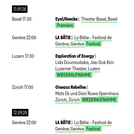
11.09.26
Basel
17:30
Eyal/Goecke
|
Theater Basel
,
Basel
Premiere
Genève
22:00
LA BÂTIE
|
La Bâtie - Festival de
Genève
,
Genève
Festival
Luzern
17:30
Exploration of Energy
|
Lida Doumouliaka, Jae-Duk Kim
Luzerner Theater
,
Luzern
WIEDERAUFNAHME
Zürich
17:00
Oiseaux Rebelles
|
Mats Ek und Dani Rowe
Opernhaus
Zürich
,
Zürich
WIEDERAUFNAHME
12.09.26
Genève
22:00
LA BÂTIE
|
La Bâtie - Festival de
Genève
,
Genève
Festival