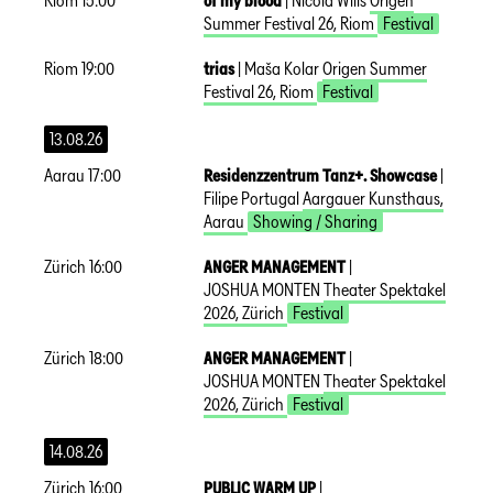
Riom
15:00
of my blood
|
Nicola Wills
Origen
Summer Festival 26
,
Riom
Festival
Riom
19:00
trias
|
Maša Kolar
Origen Summer
Festival 26
,
Riom
Festival
13.08.26
Aarau
17:00
Residenzzentrum Tanz+. Showcase
|
Filipe Portugal
Aargauer Kunsthaus
,
Aarau
Showing / Sharing
Zürich
16:00
ANGER MANAGEMENT
|
JOSHUA MONTEN
Theater Spektakel
2026
,
Zürich
Festival
Zürich
18:00
ANGER MANAGEMENT
|
JOSHUA MONTEN
Theater Spektakel
2026
,
Zürich
Festival
14.08.26
Zürich
16:00
PUBLIC WARM UP
|