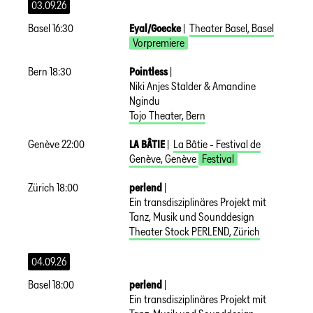
03.09.26
Basel
16:30
Eyal/Goecke
|
Theater Basel
,
Basel
Vorpremiere
Bern
18:30
Pointless
|
Niki Anjes Stalder & Amandine
Ngindu
Tojo Theater
,
Bern
Genève
22:00
LA BÂTIE
|
La Bâtie - Festival de
Genève
,
Genève
Festival
Zürich
18:00
perlend
|
Ein transdisziplinäres Projekt mit
Tanz, Musik und Sounddesign
Theater Stock PERLEND
,
Zürich
04.09.26
Basel
18:00
perlend
|
Ein transdisziplinäres Projekt mit