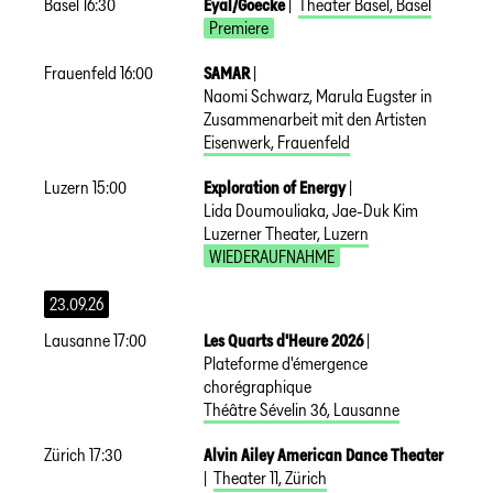
Basel
16:30
Eyal/Goecke
|
Theater Basel
,
Basel
Premiere
Frauenfeld
16:00
SAMAR
|
Naomi Schwarz, Marula Eugster in
Zusammenarbeit mit den Artisten
Eisenwerk
,
Frauenfeld
Luzern
15:00
Exploration of Energy
|
Lida Doumouliaka, Jae-Duk Kim
Luzerner Theater
,
Luzern
WIEDERAUFNAHME
23.09.26
Lausanne
17:00
Les Quarts d'Heure 2026
|
Plateforme d'émergence
chorégraphique
Théâtre Sévelin 36
,
Lausanne
Zürich
17:30
Alvin Ailey American Dance Theater
|
Theater 11
,
Zürich