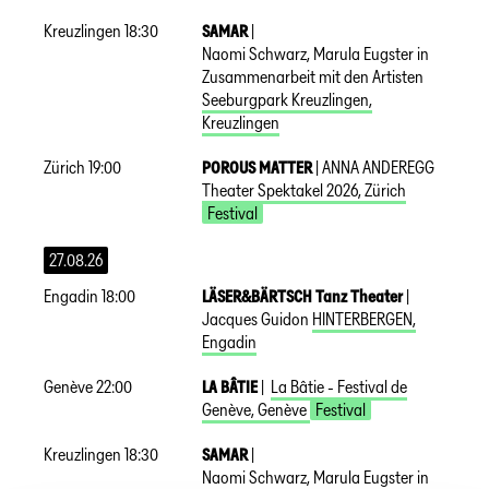
Kreuzlingen
18:30
SAMAR
|
Naomi Schwarz, Marula Eugster in
Zusammenarbeit mit den Artisten
Seeburgpark Kreuzlingen
,
Kreuzlingen
Zürich
19:00
POROUS MATTER
|
ANNA ANDEREGG
Theater Spektakel 2026
,
Zürich
Festival
27.08.26
Engadin
18:00
LÄSER&BÄRTSCH Tanz Theater
|
Jacques Guidon
HINTERBERGEN
,
Engadin
Genève
22:00
LA BÂTIE
|
La Bâtie - Festival de
Genève
,
Genève
Festival
Kreuzlingen
18:30
SAMAR
|
Naomi Schwarz, Marula Eugster in