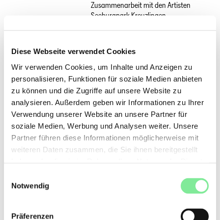
Zusammenarbeit mit den Artisten
Seeburgpark Kreuzlingen
,
Kreuzlingen
Zürich
16:00
PUBLIC WARM UP
|
Diese Webseite verwendet Cookies
Bewegt ins Festival starten
Theater
Spektakel 2026
,
Zürich
Festival
Wir verwenden Cookies, um Inhalte und Anzeigen zu
personalisieren, Funktionen für soziale Medien anbieten
Zürich
17:00
SPARE PARTS – Performance &
zu können und die Zugriffe auf unsere Website zu
Workshops
|
LADJI KONE
Theater
analysieren. Außerdem geben wir Informationen zu Ihrer
Spektakel 2026
,
Zürich
Festival
Verwendung unserer Website an unsere Partner für
soziale Medien, Werbung und Analysen weiter. Unsere
Zürich
19:00
POROUS MATTER
|
ANNA ANDEREGG
Partner führen diese Informationen möglicherweise mit
Theater Spektakel 2026
,
Zürich
Festival
weiteren Daten zusammen, die Sie ihnen bereitgestellt
haben oder die sie im Rahmen Ihrer Nutzung der Dienste
28.08.26
gesammelt haben.
Einwilligungsauswahl
Genève
22:00
LA BÂTIE
|
La Bâtie - Festival de
Notwendig
Genève
,
Genève
Festival
Kreuzlingen
18:30
SAMAR
|
Präferenzen