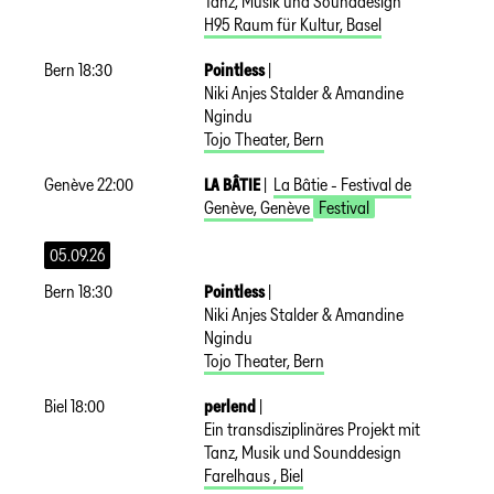
Tanz, Musik und Sounddesign
H95 Raum für Kultur
,
Basel
Bern
18:30
Pointless
|
Niki Anjes Stalder & Amandine
Ngindu
Tojo Theater
,
Bern
Genève
22:00
LA BÂTIE
|
La Bâtie - Festival de
Genève
,
Genève
Festival
05.09.26
Bern
18:30
Pointless
|
Niki Anjes Stalder & Amandine
Ngindu
Tojo Theater
,
Bern
Biel
18:00
perlend
|
Ein transdisziplinäres Projekt mit
Tanz, Musik und Sounddesign
Farelhaus
,
Biel