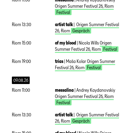
Origen Summer Festival 26
,
Riom
Festival
Riom
13:30
artist talk
|
Origen Summer Festival
26
,
Riom
Gespräch
Riom
15:00
of my blood
|
Nicola Wills
Origen
Summer Festival 26
,
Riom
Festival
Riom
19:00
trias
|
Maša Kolar
Origen Summer
Festival 26
,
Riom
Festival
09.08.26
Riom
11:00
messalina
|
Andrey Kaydanovskiy
Origen Summer Festival 26
,
Riom
Festival
Riom
13:30
artist talk
|
Origen Summer Festival
26
,
Riom
Gespräch