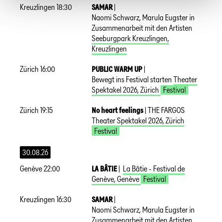
Kreuzlingen
18:30
SAMAR
|
Naomi Schwarz, Marula Eugster in
Zusammenarbeit mit den Artisten
Seeburgpark Kreuzlingen
,
Kreuzlingen
Zürich
16:00
PUBLIC WARM UP
|
Bewegt ins Festival starten
Theater
Spektakel 2026
,
Zürich
Festival
Zürich
19:15
No heart feelings
|
THE FARGOS
Theater Spektakel 2026
,
Zürich
Festival
30.08.26
Genève
22:00
LA BÂTIE
|
La Bâtie - Festival de
Genève
,
Genève
Festival
Kreuzlingen
16:30
SAMAR
|
Naomi Schwarz, Marula Eugster in
Zusammenarbeit mit den Artisten