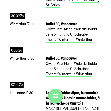
St. Gallen
30.09.26
Winterthur
17:30
Ballet BC, Vancouver
|
Crystal Pite, Medhi Walerski, Bobbi
Jene Smith und Or Schraiber
Theater Winterthur
,
Winterthur
01.10.26
Winterthur
17:30
Ballet BC, Vancouver
|
Crystal Pite, Medhi Walerski, Bobbi
Jene Smith und Or Schraiber
Theater Winterthur
,
Winterthur
02.10.26
Lausanne
18:30
Los inescalables Alpes, buscando a
Currito (Les Alpes insurmontables, à
la recherche de Currito)
|
MARÍA DEL MAR SUÁREZ, LA CHACHI