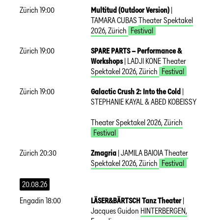
Zürich
19:00
Multitud (Outdoor Version)
|
TAMARA CUBAS
Theater Spektakel
2026
,
Zürich
Festival
Zürich
19:00
SPARE PARTS – Performance &
Workshops
|
LADJI KONE
Theater
Spektakel 2026
,
Zürich
Festival
Zürich
19:00
Galactic Crush 2: Into the Cold
|
STEPHANIE KAYAL & ABED KOBEISSY
Theater Spektakel 2026
,
Zürich
Festival
Zürich
20:30
Zmagria
|
JAMILA BAIOIA
Theater
Spektakel 2026
,
Zürich
Festival
20.08.26
Engadin
18:00
LÄSER&BÄRTSCH Tanz Theater
|
Jacques Guidon
HINTERBERGEN
,