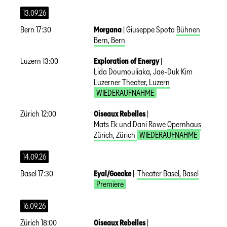
13.09.26
Bern
17:30
Morgana
|
Giuseppe Spota
Bühnen
Bern
,
Bern
Luzern
13:00
Exploration of Energy
|
Lida Doumouliaka, Jae-Duk Kim
Luzerner Theater
,
Luzern
WIEDERAUFNAHME
Zürich
12:00
Oiseaux Rebelles
|
Mats Ek und Dani Rowe
Opernhaus
Zürich
,
Zürich
WIEDERAUFNAHME
14.09.26
Basel
17:30
Eyal/Goecke
|
Theater Basel
,
Basel
Premiere
16.09.26
Zürich
18:00
Oiseaux Rebelles
|