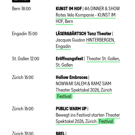
Bern
18:00
KUNST IM HOF
|
#6 DINNER & SHOW
Rotes Velo Kompanie - KUNST IM
HOF
,
Bern
Engadin
15:00
LÄSER&BÄRTSCH Tanz Theater
|
Jacques Guidon
HINTERBERGEN
,
Engadin
St. Gallen
12:00
Eröffnungsfest
|
Theater St. Gallen
,
St. Gallen
Zürich
16:00
Hollow Embraces
|
NOWWAR SALEM & RAMZ SIAM
Theater Spektakel 2026
,
Zürich
Festival
Zürich
16:00
PUBLIC WARM UP
|
Bewegt ins Festival starten
Theater
Spektakel 2026
,
Zürich
Festival
Zürich
19:00
BREL
|