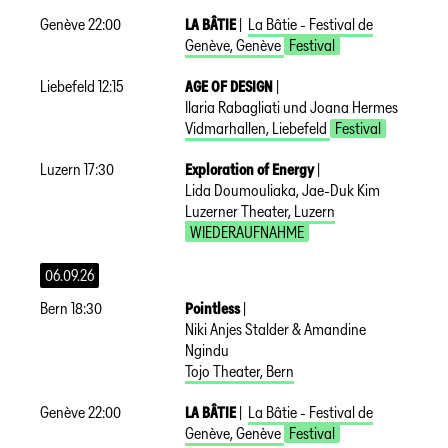
Genève
22:00
LA BÂTIE
|
La Bâtie - Festival de
Genève
,
Genève
Festival
Liebefeld
12:15
AGE OF DESIGN
|
Ilaria Rabagliati und Joana Hermes
Vidmarhallen
,
Liebefeld
Festival
Luzern
17:30
Exploration of Energy
|
Lida Doumouliaka, Jae-Duk Kim
Luzerner Theater
,
Luzern
WIEDERAUFNAHME
06.09.26
Bern
18:30
Pointless
|
Niki Anjes Stalder & Amandine
Ngindu
Tojo Theater
,
Bern
Genève
22:00
LA BÂTIE
|
La Bâtie - Festival de
Genève
,
Genève
Festival