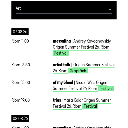
Art
07.08.26
Riom
11:00
messalina
|
Andrey Kaydanovskiy
Origen Summer Festival 26
,
Riom
Festival
Riom
13:30
artist talk
|
Origen Summer Festival
26
,
Riom
Gespräch
Riom
15:00
of my blood
|
Nicola Wills
Origen
Summer Festival 26
,
Riom
Festival
Riom
19:00
trias
|
Maša Kolar
Origen Summer
Festival 26
,
Riom
Festival
08.08.26
Riom
11:00
messalina
|
Andrey Kaydanovskiy