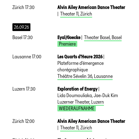
Zürich
17:30
Alvin Ailey American Dance Theater
|
Theater 11
,
Zürich
26.09.26
Basel
17:30
Eyal/Goecke
|
Theater Basel
,
Basel
Premiere
Lausanne
17:00
Les Quarts d'Heure 2026
|
Plateforme d'émergence
chorégraphique
DE
Théâtre Sévelin 36
,
Lausanne
Luzern
17:30
Exploration of Energy
|
Lida Doumouliaka, Jae-Duk Kim
Luzerner Theater
,
Luzern
WIEDERAUFNAHME
Zürich
12:00
Alvin Ailey American Dance Theater
|
Theater 11
,
Zürich