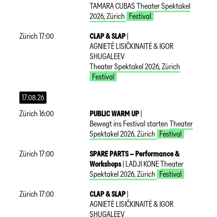
TAMARA CUBAS
Theater Spektakel
2026
,
Zürich
Festival
Zürich
17:00
CLAP & SLAP
|
AGNIETĖ LISIČKINAITĖ & IGOR
SHUGALEEV
Theater Spektakel 2026
,
Zürich
Festival
17.08.26
Zürich
16:00
PUBLIC WARM UP
|
Bewegt ins Festival starten
Theater
Spektakel 2026
,
Zürich
Festival
Zürich
17:00
SPARE PARTS – Performance &
Workshops
|
LADJI KONE
Theater
Spektakel 2026
,
Zürich
Festival
Zürich
17:00
CLAP & SLAP
|
AGNIETĖ LISIČKINAITĖ & IGOR
SHUGALEEV