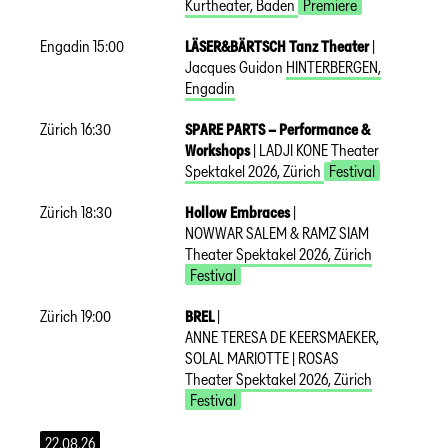
Kurtheater
,
Baden
Premiere
Engadin
15:00
LÄSER&BÄRTSCH Tanz Theater
|
Jacques Guidon
HINTERBERGEN
,
Engadin
Zürich
16:30
SPARE PARTS – Performance &
Workshops
|
LADJI KONE
Theater
Spektakel 2026
,
Zürich
Festival
Zürich
18:30
Hollow Embraces
|
NOWWAR SALEM & RAMZ SIAM
Theater Spektakel 2026
,
Zürich
Festival
Zürich
19:00
BREL
|
ANNE TERESA DE KEERSMAEKER,
SOLAL MARIOTTE | ROSAS
Theater Spektakel 2026
,
Zürich
Festival
22.08.26