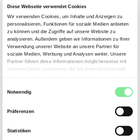
Diese Webseite verwendet Cookies
• Postcheck-Konto 30-13248-7
• IBAN CH17 0900 0000 3001 3248 7
Wir verwenden Cookies, um Inhalte und Anzeigen zu
• BIC POFICHBEXXX
personalisieren, Funktionen für soziale Medien anbieten
zu können und die Zugriffe auf unsere Website zu
analysieren. Außerdem geben wir Informationen zu Ihrer
tanzverband
»
Finanzierung
Verwendung unserer Website an unsere Partner für
soziale Medien, Werbung und Analysen weiter. Unsere
Partner führen diese Informationen möglicherweise mit
QUICKLINKS
weiteren Daten zusammen, die Sie ihnen bereitgestellt
haben oder die sie im Rahmen Ihrer Nutzung der Dienste
Aktuelles
gesammelt haben.
Einwilligungsauswahl
Weiterbildung
Notwendig
Code of Conduct
Präferenzen
Vergünstigungen
Statistiken