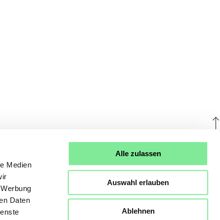
U
Alle zulassen
le Medien
ir
Auswahl erlauben
, Werbung
ren Daten
Ablehnen
ienste