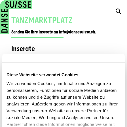
TANZMARKTPLATZ
Senden Sie Ihre Inserate an info@dansesuisse.ch.
Inserate
Proberäume
Vermietung Ballettsaal am Zürichsee
Diese Webseite verwendet Cookies
Wir verwenden Cookies, um Inhalte und Anzeigen zu
Location salle de danse - Fribourg
personalisieren, Funktionen für soziale Medien anbieten
Raumvermietung Freakidz Bern
zu können und die Zugriffe auf unsere Website zu
analysieren. Außerdem geben wir Informationen zu Ihrer
Räume für Bewegung, Tanz und Theater in
Verwendung unserer Website an unsere Partner für
Olten zu vermieten
soziale Medien, Werbung und Analysen weiter. Unsere
Partner führen diese Informationen möglicherweise mit