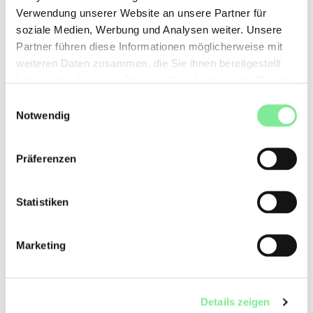
Verwendung unserer Website an unsere Partner für
soziale Medien, Werbung und Analysen weiter. Unsere
Partner führen diese Informationen möglicherweise mit
weiteren Daten zusammen, die Sie ihnen bereitgestellt
haben oder die sie im Rahmen Ihrer Nutzung der Dienste
gesammelt haben.
Einwilligungsauswahl
Notwendig
Paty Flores
Mitgliederbetreuung, Rechnungswesen, Weiterbildungen
Präferenzen
Arbeitspensum: 60 %
Arbeitstage: Montag, Dienstag und Mittwoch
Statistiken
patricia.flores@dansesuisse.ch
Marketing
Vesna Roch
Details zeigen