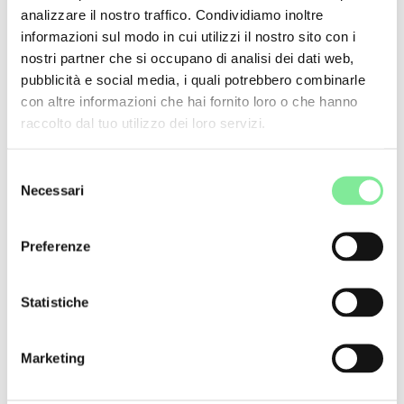
domande di finanziamento.
analizzare il nostro traffico. Condividiamo inoltre
Sia gli enti pubblici che le fonti private, ad esempio sotto
informazioni sul modo in cui utilizzi il nostro sito con i
forma di fondazioni, offrono ai professionisti della danza e
nostri partner che si occupano di analisi dei dati web,
alle compagnie di danza in Svizzera opportunità di sostegno
pubblicità e social media, i quali potrebbero combinarle
finanziario. Spesso è difficile trovare gli indirizzi appropriati
con altre informazioni che hai fornito loro o che hanno
quando si tratta di finanziamenti per la produzione o per le
raccolto dal tuo utilizzo dei loro servizi.
tournée, quando si cercano fondi per progetti di mediazione
o altre cose.
Selezione
Finanziamenti pubblici
Necessari
del
consenso
Pro Helvetia
Preferenze
promozioneculturale.ch
uffici culturali
Statistiche
Altri Links
Marketing
Danza & Tools
»
Finanziamento ai progetti