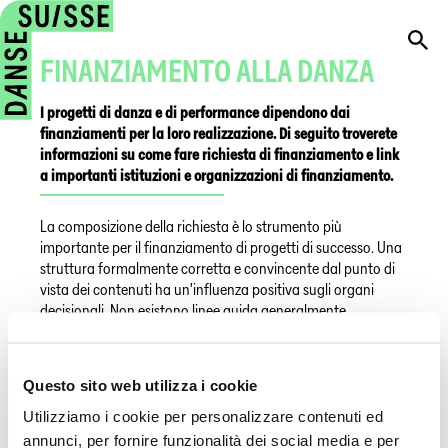
FINANZIAMENTO ALLA DANZA
I progetti di danza e di performance dipendono dai
finanziamenti per la loro realizzazione. Di seguito troverete
informazioni su come fare richiesta di finanziamento e link
a importanti istituzioni e organizzazioni di finanziamento.
La composizione della richiesta è lo strumento più
importante per il finanziamento di progetti di successo. Una
struttura formalmente corretta e convincente dal punto di
vista dei contenuti ha un'influenza positiva sugli organi
decisionali. Non esistono linee guida generalmente
applicabili per un'applicazione perfetta. Un principio
importante è che una domanda deve sempre basarsi sulle
esigenze dell'ente finanziatore e deve essere adattata di
Questo sito web utilizza i cookie
conseguenza.
Utilizziamo i cookie per personalizzare contenuti ed
Qui
trovate consigli e istruzioni per la preparazione delle
annunci, per fornire funzionalità dei social media e per