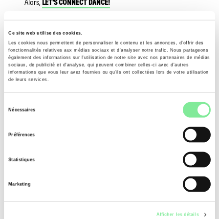
Alors,
LET'S CONNECT DANCE!
Danse Suisse rassemble la scène de la danse indépendante
Ce site web utilise des cookies.
grâce à une nouvelle plateforme destinée aux danseurs et
Les cookies nous permettent de personnaliser le contenu et les annonces, d'offrir des
chorégraphes.
fonctionnalités relatives aux médias sociaux et d'analyser notre trafic. Nous partageons
également des informations sur l'utilisation de notre site avec nos partenaires de médias
Vous pouvez y gagner en visibilité, nouer des contacts et
sociaux, de publicité et d'analyse, qui peuvent combiner celles-ci avec d'autres
informations que vous leur avez fournies ou qu'ils ont collectées lors de votre utilisation
vous présenter de manière professionnelle.
de leurs services.
Votre carte de visite numérique kleio vous permet de
présenter votre travail, vos projets et vos compétences.
Sélection
Trouvez de nouveaux contacts, des emplois et des
Nécessaires
collaborations - ou faites-vous remarquer. Vous pouvez
du
mettre à jour votre profil à tout moment.
consentement
Préférences
Qu'est-ce qui vous attend ?
• Une carte de visite numérique pour votre présentation
Statistiques
professionnelle
• Une mise en réseau avec des artistes de la scène de la
danse suisse
Marketing
• Un compte gratuit pour les membres de Danse Suisse
En tant qu'association, Danse Suisse renforce les échanges
Afficher les détails