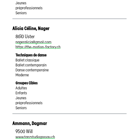
Jeunes
préprofessionnels
Seniors
Alicia Céline
,
Nager
8610
Uster
nageralicia@gmail.com
https://the-motion-factory.ch
Techniques de danse
Ballet classique
Ballet contemporain
Danse contemporaine
Moderne
Groupes Cibles
Adultes
Enfants
Jeunes
préprofessionnels
Seniors
Ammann
,
Dagmar
9500
Will
www.tanzstudiogossau.ch