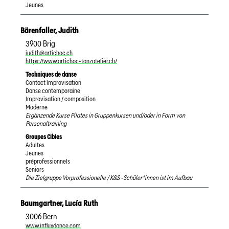
Jeunes
Bärenfaller
,
Judith
3900
Brig
judith@artichoc.ch
https://www.artichoc-tanzatelier.ch/
Techniques de danse
Contact Improvisation
Danse contemporaine
Improvisation / composition
Moderne
Ergänzende Kurse Pilates in Gruppenkursen und/oder in Form von
Personaltraining
Groupes Cibles
Adultes
Jeunes
préprofessionnels
Seniors
Die Zielgruppe Vorprofessionelle / K&S -Schüler*innen ist im Aufbau
Baumgartner
,
Lucía Ruth
3006
Bern
www.influxdance.com