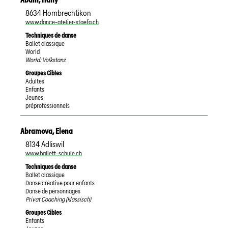
8634
Hombrechtikon
www.dance-atelier-staefa.ch
Techniques de danse
Ballet classique
World
World: Volkstanz
Groupes Cibles
Adultes
Enfants
Jeunes
préprofessionnels
Abramova
,
Elena
8134
Adliswil
www.ballett-schule.ch
Techniques de danse
Ballet classique
Danse créative pour enfants
Danse de personnages
Privat Coaching (klassisch)
Groupes Cibles
Enfants