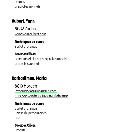
Jeunes
préprofessionnels
Aubert
,
Yann
8032
Zürich
www.yannaubert.com
Techniques de danse
Ballet classique
Groupes Cibles
danseurs et danseuses professionels
préprofessionnels
Barbadimou
,
Maria
8810
Horgen
info@dancefuzionzurich.com
https://www.dancefuzionzurich.com/
Techniques de danse
Ballet classique
Danse de personnages
Jazz
Groupes Cibles
Enfants