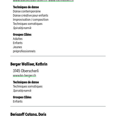
www.dancestudio-olten.ch; www.tanzinolten.ch
Techniques de danse
Danse contemporaine
Danse créative pour enfants
Improvisation / composition
Techniques somatiques
Spiraldynamik
Groupes Cibles
Adultes
Enfants
Jeunes
préprofessionnels
Berger Walliser
,
Kathrin
3145
Oberscherli
www.ka-berger.ch
Techniques de danse
Techniques somatiques
Spiraldynamik
Groupes Cibles
Enfants
Beriozoff Catana
,
Doris