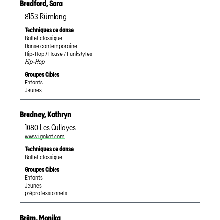
Bradford
,
Sara
8153
Rümlang
Techniques de danse
Ballet classique
Danse contemporaine
Hip-Hop / House / Funkstyles
Hip-Hop
Groupes Cibles
Enfants
Jeunes
Bradney
,
Kathryn
1080
Les Cullayes
www.igokat.com
Techniques de danse
Ballet classique
Groupes Cibles
Enfants
Jeunes
préprofessionnels
Bräm
,
Monika