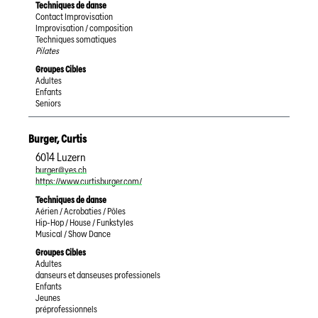
Techniques de danse
Contact Improvisation
Improvisation / composition
Techniques somatiques
Pilates
Groupes Cibles
Adultes
Enfants
Seniors
Burger
,
Curtis
6014
Luzern
burger@yes.ch
https://www.curtisburger.com/
Techniques de danse
Aérien / Acrobaties / Pôles
Hip-Hop / House / Funkstyles
Musical / Show Dance
Groupes Cibles
Adultes
danseurs et danseuses professionels
Enfants
Jeunes
préprofessionnels