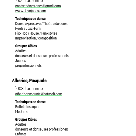
1004
Lausanne
contact.dayajones@gmail.com
www.dayajones.com
Techniques de danse
Danse expressive / Théâtre de danse
Heels / Jazz-Funk
Hip-Hop / House / Funkstyles
Improvisation / composition
Groupes Cibles
Adultes
danseurs et danseuses professionels
Jeunes
préprofessionnels
Alberico
,
Pasquale
1003
Lausanne
albericopasquale@hotmail.com
Techniques de danse
Ballet classique
Moderne
Groupes Cibles
Adultes
danseurs et danseuses professionels
Enfants