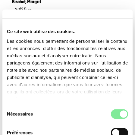
Bischof
,
Margrit
3012
Bern
http://www.bischoftanz.ch
Techniques de danse
Groupes Cibles
Ce site web utilise des cookies.
Adultes
Jeunes
Les cookies nous permettent de personnaliser le contenu
et les annonces, d'offrir des fonctionnalités relatives aux
Boath Szilagyi
,
Julie
médias sociaux et d'analyser notre trafic. Nous
partageons également des informations sur l'utilisation de
4464
Maisprach
julieboath75@gmail.com
notre site avec nos partenaires de médias sociaux, de
Techniques de danse
publicité et d'analyse, qui peuvent combiner celles-ci
Ballet classique
avec d'autres informations que vous leur avez fournies
Jazz
ou qu'ils ont collectées lors de votre utilisation de leurs
Groupes Cibles
services.
Adultes
Enfants
Sélection
Jeunes
préprofessionnels
Nécessaires
du
consentement
Boll
,
Andrea
Préférences