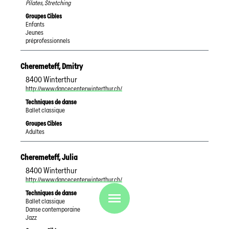
Pilates, Stretching
Groupes Cibles
Enfants
Jeunes
préprofessionnels
Cheremeteff
,
Dmitry
8400
Winterthur
http://www.dancecenterwinterthur.ch/
Techniques de danse
Ballet classique
Groupes Cibles
Adultes
Cheremeteff
,
Julia
8400
Winterthur
http://www.dancecenterwinterthur.ch/
Techniques de danse
Ballet classique
Danse contemporaine
Jazz