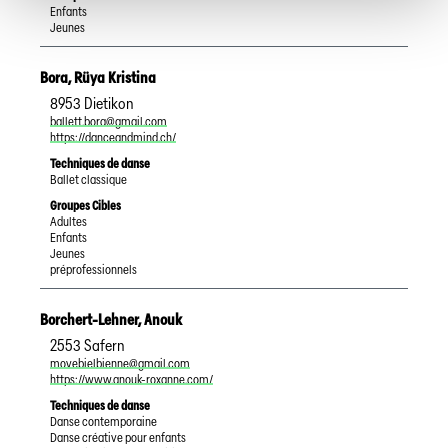
Enfants
Jeunes
Bora
,
Rüya Kristina
8953
Dietikon
ballett.bora@gmail.com
https://danceandmind.ch/
Techniques de danse
Ballet classique
Groupes Cibles
Adultes
Enfants
Jeunes
préprofessionnels
Borchert-Lehner
,
Anouk
2553
Safern
movebielbienne@gmail.com
https://www.anouk-roxanne.com/
Techniques de danse
Danse contemporaine
Danse créative pour enfants