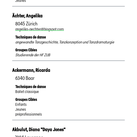
Jeunes
Ächter
,
Angelika
8045
Zürich
angelika-aechter@blogspot.com
Techniques de danse
angewandte Tanzgeschichte, Tanzkonzeption und Tanzdramaturgie
Groupes Cibles
Studierende der HF ZUB
Ackermann
,
Ricarda
6340
Baar
Techniques de danse
Ballet classique
Groupes Cibles
Enfants
Jeunes
préprofessionnels
Akbulut
,
Diana "Daya Jones"