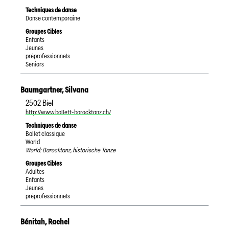
Techniques de danse
Danse contemporaine
Groupes Cibles
Enfants
Jeunes
préprofessionnels
Seniors
Baumgartner
,
Silvana
2502
Biel
http://www.ballett-barocktanz.ch/
Techniques de danse
Ballet classique
World
World: Barocktanz, historische Tänze
Groupes Cibles
Adultes
Enfants
Jeunes
préprofessionnels
Bénitah
,
Rachel