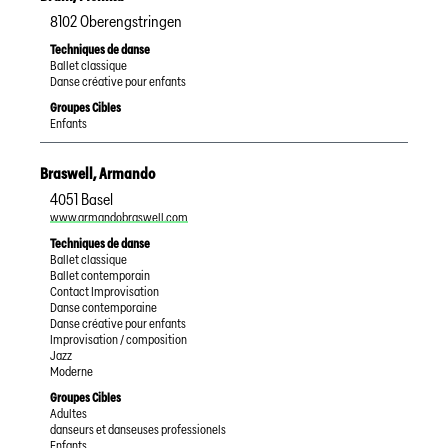
8102
Oberengstringen
Techniques de danse
Ballet classique
Danse créative pour enfants
Groupes Cibles
Enfants
Braswell
,
Armando
4051
Basel
www.armandobraswell.com
Techniques de danse
Ballet classique
Ballet contemporain
Contact Improvisation
Danse contemporaine
Danse créative pour enfants
Improvisation / composition
Jazz
Moderne
Groupes Cibles
Adultes
danseurs et danseuses professionels
Enfants