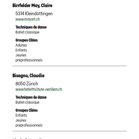
Birrfelder May
,
Claire
5314
Kleindöttingen
www.mayart.ch
Techniques de danse
Ballet classique
Groupes Cibles
Adultes
Enfants
Jeunes
préprofessionnels
Bisagno
,
Claudia
8050
Zürich
www.ballettschule-oerlikon.ch
Techniques de danse
Ballet classique
Groupes Cibles
Enfants
Jeunes
préprofessionnels