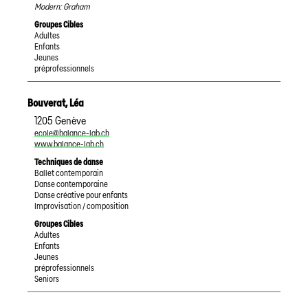
Modern: Graham
Groupes Cibles
Adultes
Enfants
Jeunes
préprofessionnels
Bouverat
,
Léa
1205
Genève
ecole@balance-lab.ch
www.balance-lab.ch
Techniques de danse
Ballet contemporain
Danse contemporaine
Danse créative pour enfants
Improvisation / composition
Groupes Cibles
Adultes
Enfants
Jeunes
préprofessionnels
Seniors