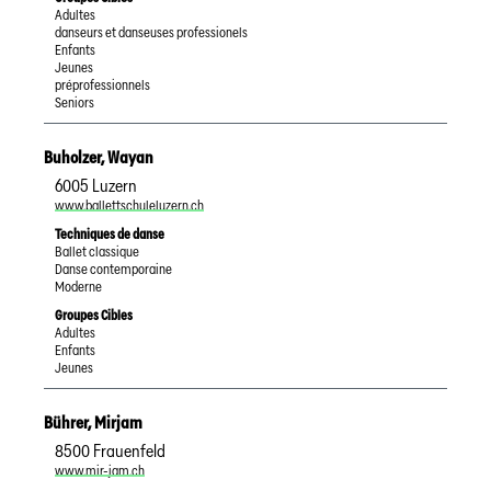
Adultes
danseurs et danseuses professionels
Enfants
Jeunes
préprofessionnels
Seniors
Buholzer
,
Wayan
6005
Luzern
www.ballettschuleluzern.ch
Techniques de danse
Ballet classique
Danse contemporaine
Moderne
Groupes Cibles
Adultes
Enfants
Jeunes
Bührer
,
Mirjam
8500
Frauenfeld
www.mir-jam.ch