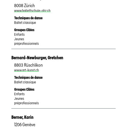
8008
Zürich
www.ballettschule-ohz.ch
Techniques de danse
Ballet classique
Groupes Cibles
Enfants
Jeunes
préprofessionnels
Bernard-Newburger
,
Gretchen
8803
Rüschlikon
www.art-kunst.ch
Techniques de danse
Ballet classique
Groupes Cibles
Enfants
Jeunes
préprofessionnels
Berner
,
Karin
1206
Genève