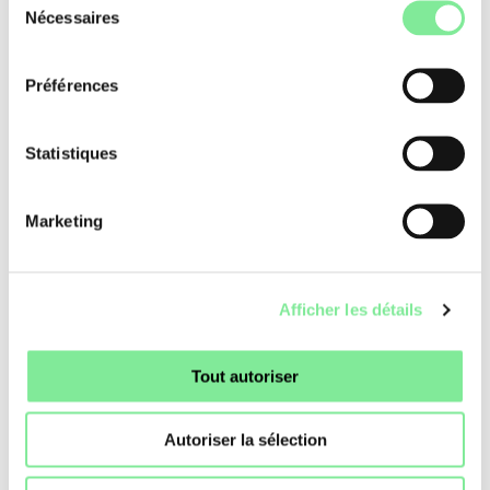
Nécessaires
Danse Suisse. Chaque membre de Danse Suisse est prié de
du
recruter un membre de soutien et de soutenir l'action de
consentement
Danse Suisse en faveur de la création chorégraphique en
Préférences
Suisse.
→
Devenir membre de soutien
Statistiques
Danse en Suisse
»
Nouvelles de la danse
»
Membre de soutien
Marketing
Afficher les détails
Tout autoriser
Autoriser la sélection