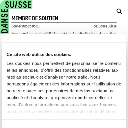
MEMBRE DE SOUTIEN
Donnerstag
26.06.25
de
:
Danse Suisse
Danse Suisse a simplifié les catégories d'adhésion de soutien
et a renoncé à l'échelonnement actuel. Une campagne sera
lancée pour recruter des membres de soutien.
Ce site web utilise des cookies.
Ces dernières années, Danse Suisse n'a pas adapté ses
Les cookies nous permettent de personnaliser le contenu
cotisations en faveur des professionnel·e·s de la danse, mais
et les annonces, d'offrir des fonctionnalités relatives aux
a fortement développé ses activités. Pour financer ses
médias sociaux et d'analyser notre trafic. Nous
prestations et son engagement dans le domaine de la relève,
partageons également des informations sur l'utilisation de
il convient d'attirer des mécènes de manière ciblée.
notre site avec nos partenaires de médias sociaux, de
L'adhésion de soutien s'élève désormais à CHF 200/an pour
publicité et d'analyse, qui peuvent combiner celles-ci
les personnes physiques et à CHF 500/an pour les personnes
avec d'autres informations que vous leur avez fournies
morales. Les membres de soutien n'ont pas de droit de vote,
ou qu'ils ont collectées lors de votre utilisation de leurs
mais sont informés activement des projets en cours de
services.
Danse Suisse. Les fonds générés par les membres de soutien
Sélection
sont utilisés pour la promotion de la relève et des projets de