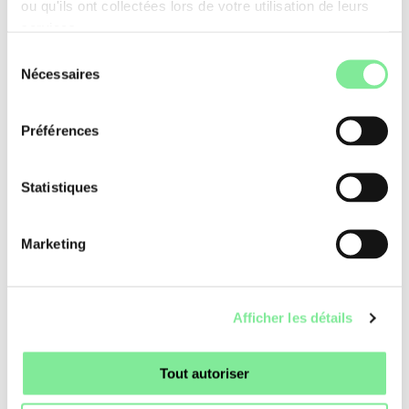
voisine, constituaient le cœur de l'événement.
ou qu'ils ont collectées lors de votre utilisation de leurs
services.
Plus de 170 artistes, danseuses et danseurs professionnel·les
Sélection
et amatrices et amateurs étaient présent·es. Les histoires de
Nécessaires
du
résilience, de mémoire et de changement présentées sur
scène ont captivé le public. La sélection des œuvres a été
consentement
effectuée par un groupe d'expert·es ayant des perspectives
Préférences
différentes sur l'accessibilité et l'antiracisme. Les normes
physiques ont été remises en question et l'honnêteté du
geste a été célébrée.
Statistiques
L'engagement de Tanzmehr en faveur de l'accessibilité est
constant. À travers des tables rondes et des débats publics,
Marketing
le festival encourage un discours critique sur le rôle de la
participation artistique dans la politique culturelle
contemporaine.
Afficher les détails
Danse en Suisse
»
Nouvelles de la danse
»
TANZMEHR : LA DANSE COMME DIALOGUE ET INCLUSION RADICALE
Tout autoriser
À LUCERNE