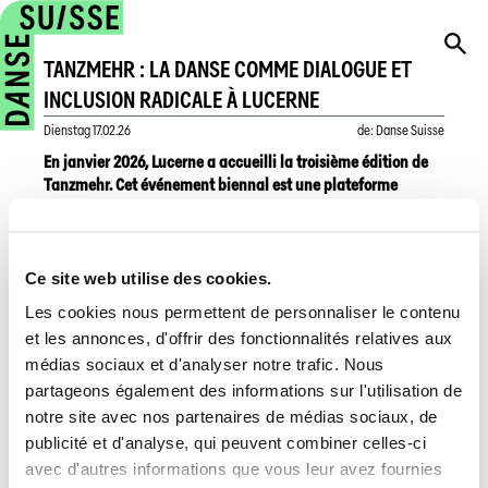
TANZMEHR : LA DANSE COMME DIALOGUE ET
INCLUSION RADICALE À LUCERNE
Dienstag
17.02.26
de
:
Danse Suisse
En janvier 2026, Lucerne a accueilli la troisième édition de
Tanzmehr. Cet événement biennal est une plateforme
nationale importante pour la danse communautaire
artistique, une forme de danse qui met l'accent sur les
créations de professionnel·les et d'amatrices et amateurs et
qui abolit les frontières entre la scène et le public.
Ce site web utilise des cookies.
Les cookies nous permettent de personnaliser le contenu
Le festival proposait un programme varié. Les 17 et 18 janvier,
et les annonces, d'offrir des fonctionnalités relatives aux
un week-end riche en activités participatives était organisé,
médias sociaux et d'analyser notre trafic. Nous
avec des ateliers Danceability gratuits pour les personnes
partageons également des informations sur l'utilisation de
handicapées et des séances de mouvement ouvertes à tous,
notre site avec nos partenaires de médias sociaux, de
quel que soit l'âge ou la condition physique.
publicité et d'analyse, qui peuvent combiner celles-ci
Les représentations, qui mettaient à l'honneur seize
créations provenant de toute la Suisse et de la France
avec d'autres informations que vous leur avez fournies